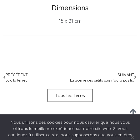
Dimensions
15 x 21 cm
PRÉCÉDENT
SUIVANT
Jojo la terreur
La guerre des petits pois n’aura pas lieu
Tous les livres
Nous utilisons des cookies pour nous assurer que nous vous
offrons la meilleure expérience sur notre site web. Si vous
continuez à utiliser ce site, nous supposerons que vous en êtes